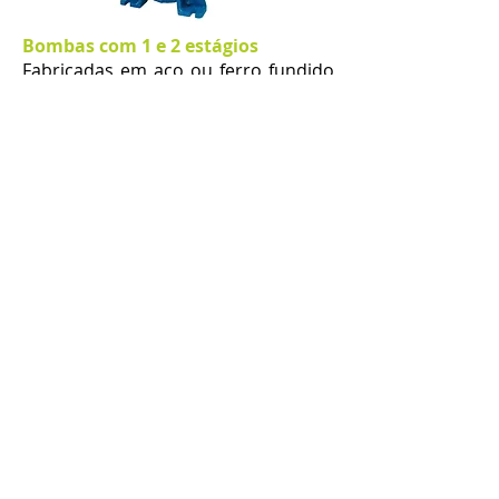
Bombas com 1 e 2 estágios
Fabricadas em aço ou ferro fundido
na versão Standard e em versão Aço
Inox 316. Com uma gama de caudais
de
450 - 3600
m3/h (1 estágio) e de
30 - 820 m3/h (2 estágios).
1 Estágio
2 Estágios
Todas as marcas registadas ® exibidas neste website
pertencem aos seus respetivos proprietários. Apenas
Sydex Pump é afiliada à nossa empresa.
Acerca de nós
Somos uma equipa altamente especializada
e em constante formação na seleção
de bombas. Contamos com a colaboração
dos melhores fabricantes mundiais de